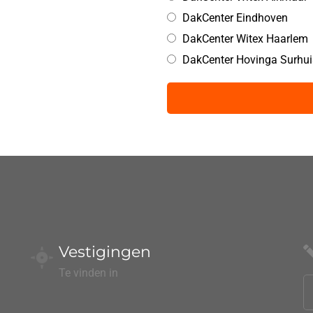
DakCenter Eindhoven
DakCenter Witex Haarlem
DakCenter Hovinga Surhui
Vestigingen
Te vinden in