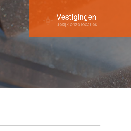
Vestigingen
Bekijk onze locaties
Nederland
Alkmaar
Eindhoven
Haarlem
Surhuisterveen