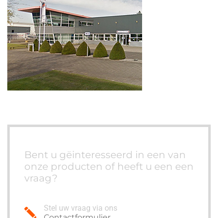
Bent u gëinteresseerd in een van
onze producten of heeft u een een
vraag?
Stel uw vraag via ons
Contactformulier