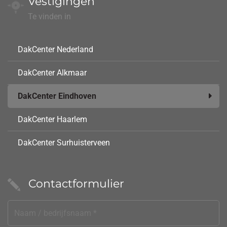
Vestigingen
Te vinden in
DakCenter Nederland
DakCenter Alkmaar
DakCenter Eindhoven
DakCenter Haarlem
DakCenter Surhuisterveen
Contactformulier