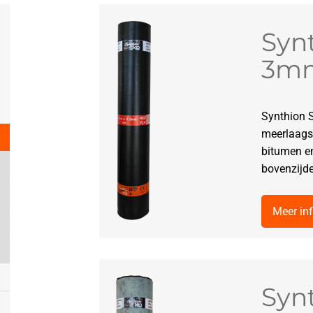
Syn
3m
Synthion 
meerlaags
bitumen en
bovenzijde
Meer in
Syn