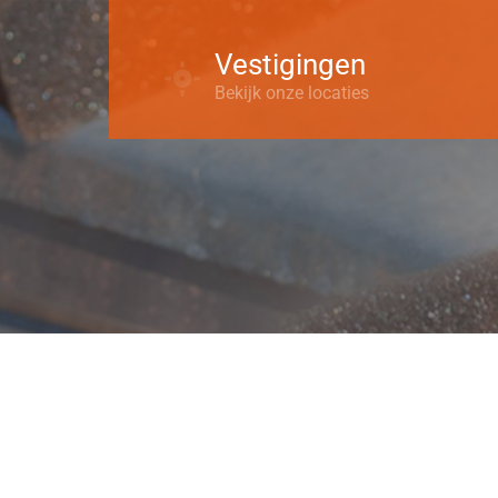
Vestigingen
Bekijk onze locaties
Nederland
Alkmaar
Eindhoven
Haarlem
Surhuisterveen