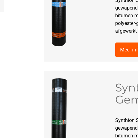
Synthion 
gewapende
bitumen m
polyester-
afgewerkt 
Meer in
Syn
Gem
Synthion 
gewapende
bitumen m