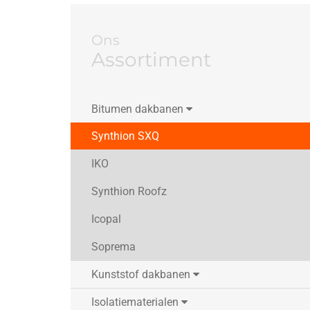
Ons
Assortiment
Bitumen dakbanen
Synthion SXQ
IKO
Synthion Roofz
Icopal
Soprema
Kunststof dakbanen
Isolatiematerialen