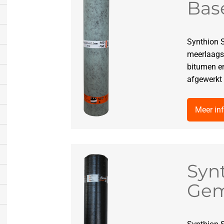
Bas
Synthion 
meerlaags
bitumen en
afgewerkt 
Meer in
Syn
Gemi