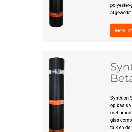
polyester-
afgewerkt 
Meer in
Syn
Bet
Synthion 
op basis 
met brand
glas combi
talk en de