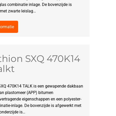
glas combinatie inlage. De bovenzijde is
met zwarte leislag…
formatie
thion SXQ 470K14
alkt
SXQ 470K14 TALK is een gewapende dakbaan
van plastomeer (APP) bitumen
vertragende eigenschappen en een polyester-
natie-inlage. De bovenzijde is afgewerkt met
 onderzijde is…